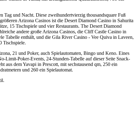
nzen Tag und Nacht. Diese zweihundertvierzig thousandsquare Fuß
r größeren Arizona Casinos ist die Desert Diamond Casino in Sahurita
tze, 15 Tischspiele und vier Restaurants. The Desert Diamond
reiche andere große Arizona Casinos, die Cliff Castle Casino in
le Tabelle enthält, und die Gila River Casino - Vee Quiva in Laveen,
 Tischspiele.
rizona, 21 und Poker, auch Spielautomaten, Bingo und Keno. Eines
 No-Limit-Poker-Events, 24-Stunden-Tabelle auf dieser Seite Snack-
eht aus dem Yavapi in Prescott, mit sechstausend qm, 250 ein
dratmetern und 260 ein Spielautomat.
il.