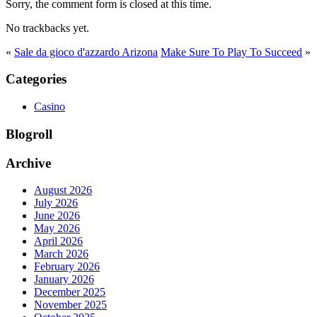
Sorry, the comment form is closed at this time.
No trackbacks yet.
«
Sale da gioco d'azzardo Arizona
Make Sure To Play To Succeed
»
Categories
Casino
Blogroll
Archive
August 2026
July 2026
June 2026
May 2026
April 2026
March 2026
February 2026
January 2026
December 2025
November 2025