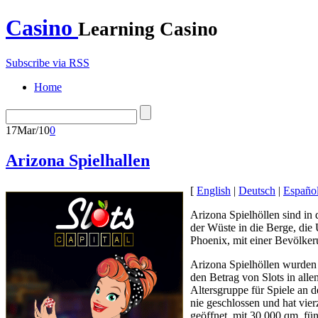
Casino
Learning Casino
Subscribe via RSS
Home
17
Mar/10
0
Arizona Spielhallen
[
English
|
Deutsch
|
Españo
Arizona Spielhöllen sind in
der Wüste in die Berge, die
Phoenix, mit einer Bevölker
Arizona Spielhöllen wurden 
den Betrag von Slots in alle
Altersgruppe für Spiele an d
nie geschlossen und hat vie
geöffnet, mit 30.000 qm, fü