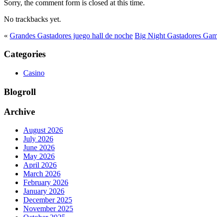
Sorry, the comment form is closed at this time.
No trackbacks yet.
«
Grandes Gastadores juego hall de noche
Big Night Gastadores Gam
Categories
Casino
Blogroll
Archive
August 2026
July 2026
June 2026
May 2026
April 2026
March 2026
February 2026
January 2026
December 2025
November 2025