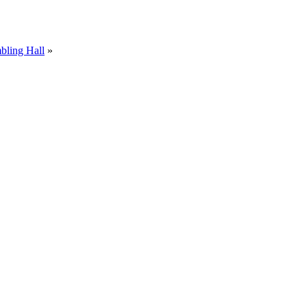
bling Hall
»