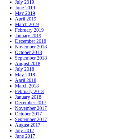
July 2019
June 2019
May 2019
April 2019
March 2019
February 2019
January 2019
December 2018
November 2018
October 2018
September 2018
August 2018
July 2018
May 2018
April 2018
March 2018
February 2018
January 2018
December 2017
November 2017
October 2017
September 2017
August 2017
July 2017
June 2017