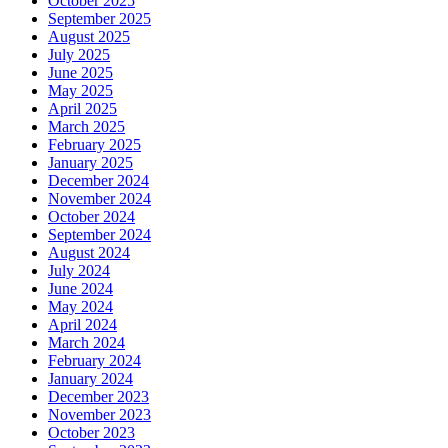
October 2025
September 2025
August 2025
July 2025
June 2025
May 2025
April 2025
March 2025
February 2025
January 2025
December 2024
November 2024
October 2024
September 2024
August 2024
July 2024
June 2024
May 2024
April 2024
March 2024
February 2024
January 2024
December 2023
November 2023
October 2023