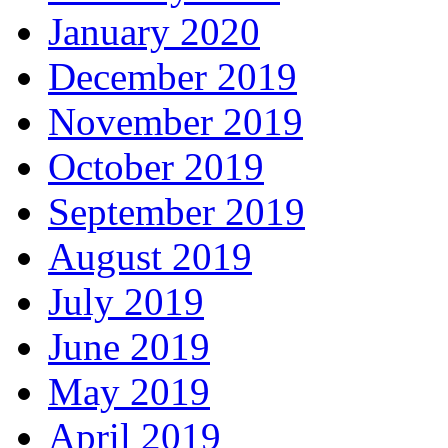
January 2020
December 2019
November 2019
October 2019
September 2019
August 2019
July 2019
June 2019
May 2019
April 2019