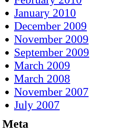
January 2010
December 2009
November 2009
September 2009
March 2009
March 2008
November 2007
July 2007
Meta