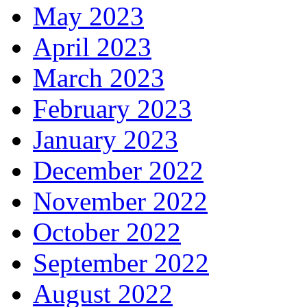
May 2023
April 2023
March 2023
February 2023
January 2023
December 2022
November 2022
October 2022
September 2022
August 2022