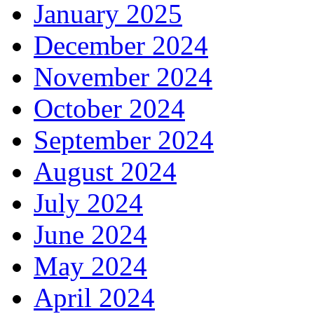
January 2025
December 2024
November 2024
October 2024
September 2024
August 2024
July 2024
June 2024
May 2024
April 2024