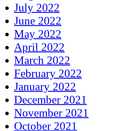
July 2022
June 2022
May 2022
April 2022
March 2022
February 2022
January 2022
December 2021
November 2021
October 2021