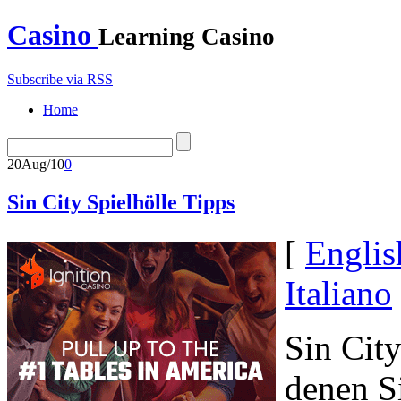
Casino
Learning Casino
Subscribe via RSS
Home
20
Aug/10
0
Sin City Spielhölle Tipps
[
Englis
Italiano
Sin City
denen S