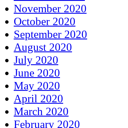
November 2020
October 2020
September 2020
August 2020
July 2020
June 2020
May 2020
April 2020
March 2020
February 2020