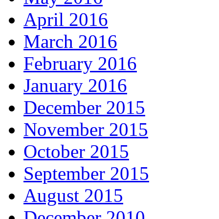
April 2016
March 2016
February 2016
January 2016
December 2015
November 2015
October 2015
September 2015
August 2015
December 2010