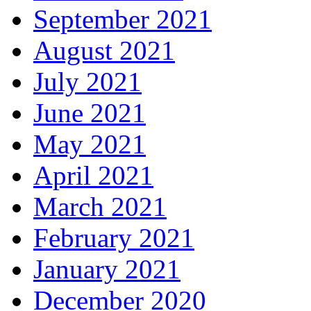
September 2021
August 2021
July 2021
June 2021
May 2021
April 2021
March 2021
February 2021
January 2021
December 2020