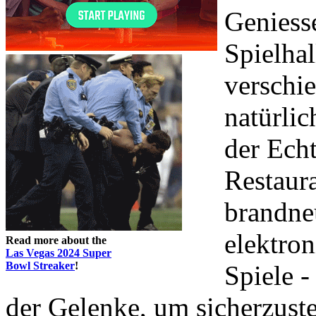
Geniess
Spielhal
verschie
natürli
der Ech
Restaur
brandne
elektro
Read more about the
Las Vegas 2024 Super
Bowl Streaker
!
Spiele -
der Gelenke, um sicherzuste