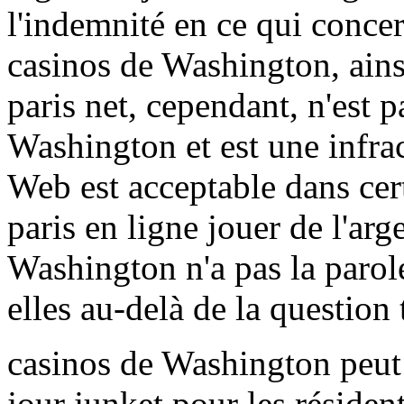
l'indemnité en ce qui concer
casinos de Washington, ains
paris net, cependant, n'est p
Washington et est une infra
Web est acceptable dans cer
paris en ligne jouer de l'arg
Washington n'a pas la parole
elles au-delà de la question
casinos de Washington peut 
jour junket pour les réside