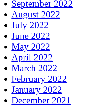
September 2022
August 2022
July 2022
June 2022
May 2022
April 2022
March 2022
February 2022
January 2022
December 2021