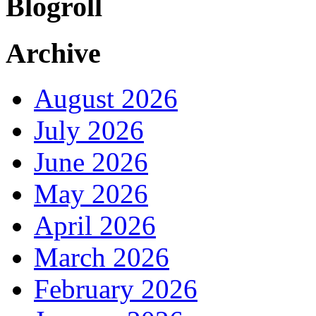
Blogroll
Archive
August 2026
July 2026
June 2026
May 2026
April 2026
March 2026
February 2026