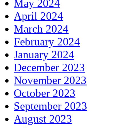
May 2024
April 2024
March 2024
February 2024
January 2024
December 2023
November 2023
October 2023
September 2023
August 2023