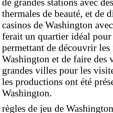
de grandes stations avec des
thermales de beauté, et de d
casinos de Washington avec
ferait un quartier idéal pou
permettant de découvrir les 
Washington et de faire des 
grandes villes pour les visi
les productions ont été prés
Washington.
règles de jeu de Washington