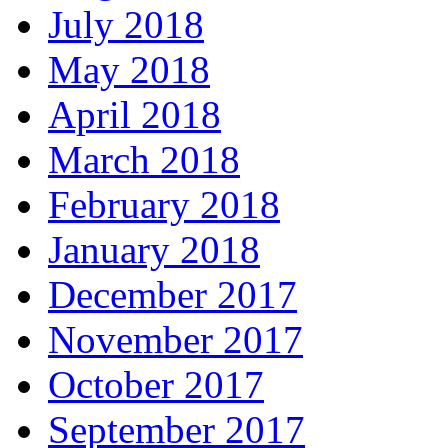
July 2018
May 2018
April 2018
March 2018
February 2018
January 2018
December 2017
November 2017
October 2017
September 2017