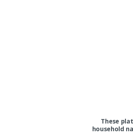
These pla
household na