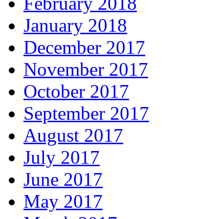
February 2018
January 2018
December 2017
November 2017
October 2017
September 2017
August 2017
July 2017
June 2017
May 2017