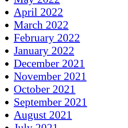
April 2022
March 2022
February 2022
January 2022
December 2021
November 2021
October 2021
September 2021
August 2021
July 2021