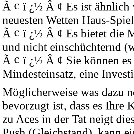
Ã ¢ ï ¿½ Â ¢ Es ist ähnlich
neuesten Wetten Haus-Spiel
Ã ¢ ï ¿½ Â ¢ Es bietet die 
und nicht einschüchternd (w
Ã ¢ ï ¿½ Â ¢ Sie können es 
Mindesteinsatz, eine Investi
Möglicherweise was dazu ne
bevorzugt ist, dass es Ihre 
zu Aces in der Tat neigt di
Push (Gleichstand), kann ei