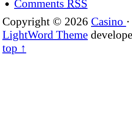
Comments
RSS
Copyright © 2026
Casino
·
LightWord Theme
develop
top ↑