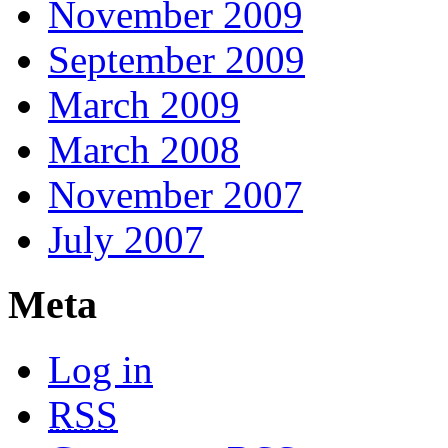
November 2009
September 2009
March 2009
March 2008
November 2007
July 2007
Meta
Log in
RSS