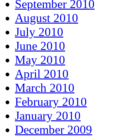
September 2010
August 2010
July 2010
June 2010
May 2010
April 2010
March 2010
February 2010
January 2010
December 2009