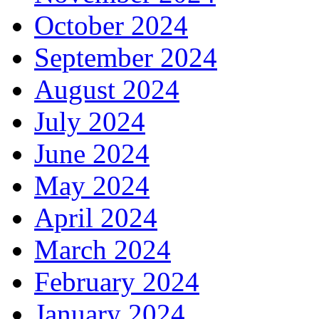
October 2024
September 2024
August 2024
July 2024
June 2024
May 2024
April 2024
March 2024
February 2024
January 2024