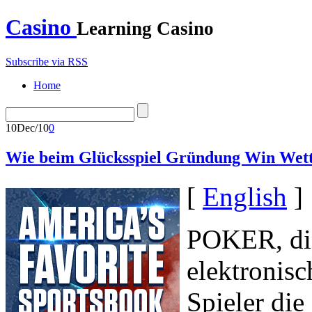
Casino
Learning Casino
Subscribe via RSS
Home
10
Dec/10
0
Wie beim Glücksspiel Gründung Win Wet
[
English
]
POKER, die
elektronisc
Spieler die