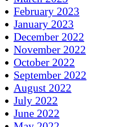
February 2023
January 2023
December 2022
November 2022
October 2022
September 2022
August 2022
July 2022
June 2022
May 2022