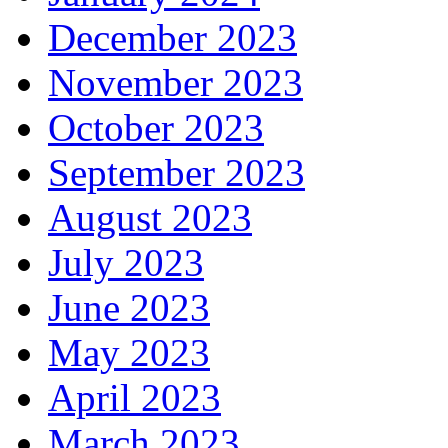
December 2023
November 2023
October 2023
September 2023
August 2023
July 2023
June 2023
May 2023
April 2023
March 2023