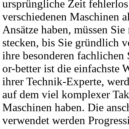
ursprüngliche Zeit fehlerlos
verschiedenen Maschinen all
Ansätze haben, müssen Sie 
stecken, bis Sie gründlich 
ihre besonderen fachlichen 
or-better ist die einfachst
ihrer Technik-Experte, werd
auf dem viel komplexer Tak
Maschinen haben. Die ansc
verwendet werden Progress