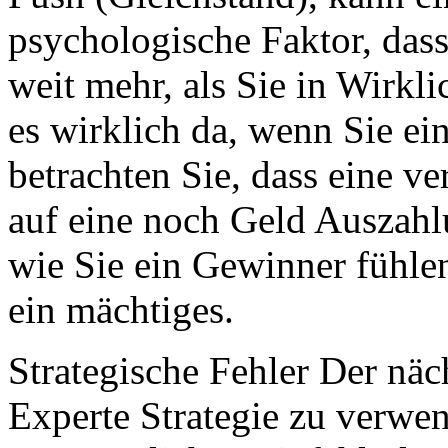
psychologische Faktor, das
weit mehr, als Sie in Wirklic
es wirklich da, wenn Sie ei
betrachten Sie, dass eine v
auf eine noch Geld Auszahlu
wie Sie ein Gewinner fühlen.
ein mächtiges.
Strategische Fehler Der näch
Experte Strategie zu verwen